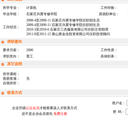
所学专业：
计算机
工作经验：
毕业学校：
石家庄兴冀专修学院
原就职单位：
2008-4至2008-11 石家庄兴冀专修学院任职招生员
2009-4至2009-11 石家庄兴冀专修学院任职招生员
工作经历：
2010-3至2010-6 石家庄三杰服装有限公司任职主管助理
2011-8至2011-12 唐山黄金佳投资有限公司任职投资顾问
求职意向
要求月薪：
2000
工作性质：
求职意向：
普工
具体职务：
其它说明
所学课程：
曾获奖项：
无
自我评价：
联系方式
用户名：
企业升级
认证会员
才能查看该人才联系方式
密 码：
还不是企业会员请先
免费注册