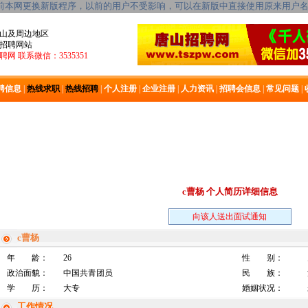
目前本网更换新版程序，以前的用户不受影响，可以在新版中直接使用原来用户
山及周边地区
招聘网站
网 联系微信：3535351
聘信息
|
热线求职
|
热线招聘
|
个人注册
|
企业注册
|
人力资讯
|
招聘会信息
|
常见问题
|
c曹杨 个人简历详细信息
向该人送出面试通知
c曹杨
年 龄：
26
性 别：
政治面貌：
中国共青团员
民 族：
学 历：
大专
婚姻状况：
工作情况